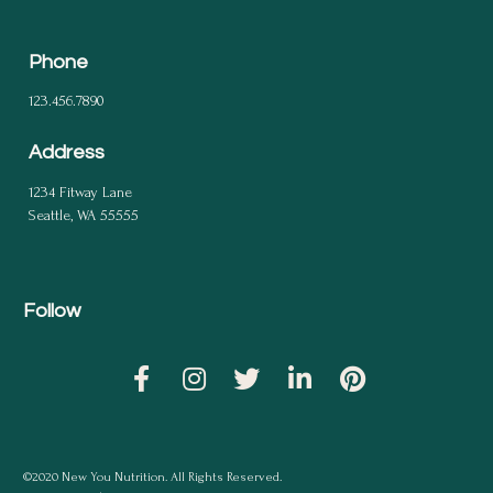
Phone
123.456.7890
Address
1234 Fitway Lane
Seattle, WA 55555
Follow
Share on Facebook
Share on Instagram
Share on Twitter
Share on Linked
Share on Pi
©2020 New You Nutrition. All Rights Reserved. 